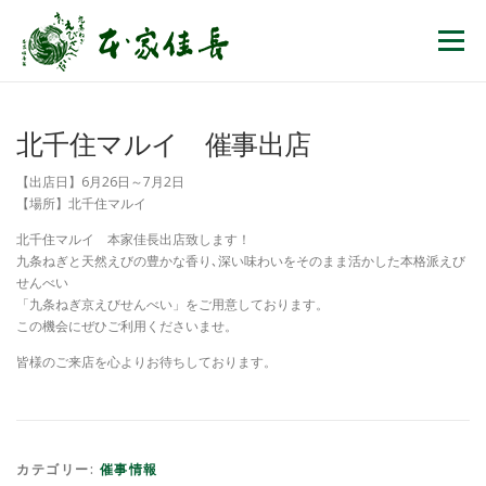
コンテンツへスキップ
メニュー
北千住マルイ 催事出店
【出店日】6月26日～7月2日
【場所】北千住マルイ
北千住マルイ 本家佳長出店致します！
九条ねぎと天然えびの豊かな香り､深い味わいをそのまま活かした本格派えび
せんべい
「九条ねぎ京えびせんべい」をご用意しております。
この機会にぜひご利用くださいませ。
皆様のご来店を心よりお待ちしております。
カテゴリー:
催事情報