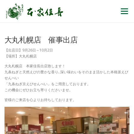
コンテンツへスキップ
メニュー
大丸札幌店 催事出店
【出店日】9月26日～10月2日
【場所】大丸札幌店
大丸札幌店 本家佳長出店致します！
九条ねぎと天然えびの豊かな香り､深い味わいをそのまま活かした本格派えび
せんべい
「九条ねぎ京えびせんべい」をご用意しております。
この機会にぜひお立ち寄りくださいませ。
皆様のご来店を心よりお待ちしております。