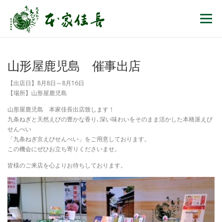
コンテンツへスキップ
メニュー
山形屋鹿児島 催事出店
【出店日】8月8日～8月16日
【場所】山形屋鹿児島
山形屋鹿児島 本家佳長出店致します！
九条ねぎと天然えびの豊かな香り､深い味わいをそのまま活かした本格派えび
せんべい
「九条ねぎ京えびせんべい」をご用意しております。
この機会にぜひお立ち寄りくださいませ。
皆様のご来店を心よりお待ちしております。